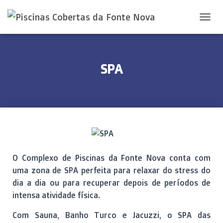
A
L
T
E
R
SPA
N
A
R
A
N
A
V
E
G
O Complexo de Piscinas da Fonte Nova conta com
A
Ç
uma zona de SPA perfeita para relaxar do stress do
Ã
dia a dia ou para recuperar depois de períodos de
O
intensa atividade física.
Com Sauna, Banho Turco e Jacuzzi, o SPA das