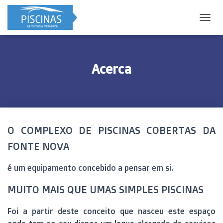
A
L
T
E
R
Acerca
N
A
R
A
N
A
O COMPLEXO DE PISCINAS COBERTAS DA
V
E
FONTE NOVA
G
A
é um equipamento concebido a pensar em si.
Ç
Ã
O
MUITO MAIS QUE UMAS SIMPLES PISCINAS
Foi a partir deste conceito que nasceu este espaço