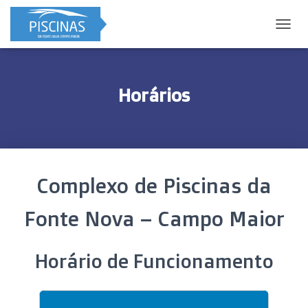
A
L
T
E
R
Horários
N
A
R
A
N
A
Complexo de Piscinas da
V
E
G
Fonte Nova – Campo Maior
A
Ç
Ã
Horário de Funcionamento
O