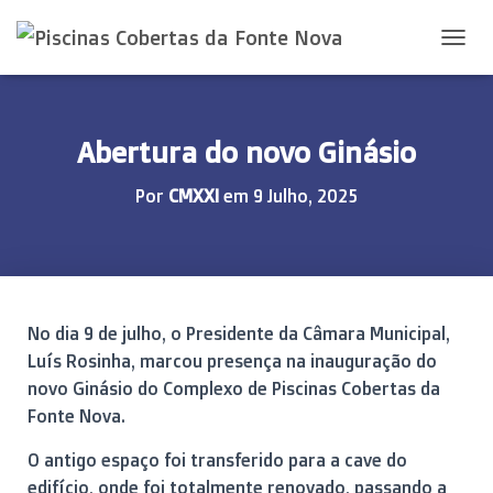
A
L
T
E
R
Abertura do novo Ginásio
N
A
Por
CMXXI
em
9 Julho, 2025
R
A
N
A
V
E
G
No dia 9 de julho, o Presidente da Câmara Municipal,
A
Luís Rosinha, marcou presença na inauguração do
Ç
novo Ginásio do Complexo de Piscinas Cobertas da
Ã
O
Fonte Nova.
O antigo espaço foi transferido para a cave do
edifício, onde foi totalmente renovado, passando a